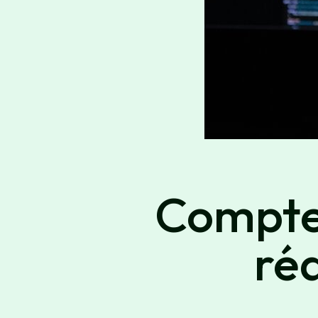
Comptez
réa