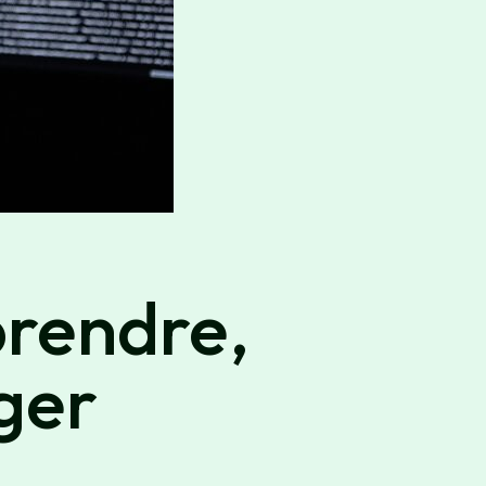
prendre,
éger