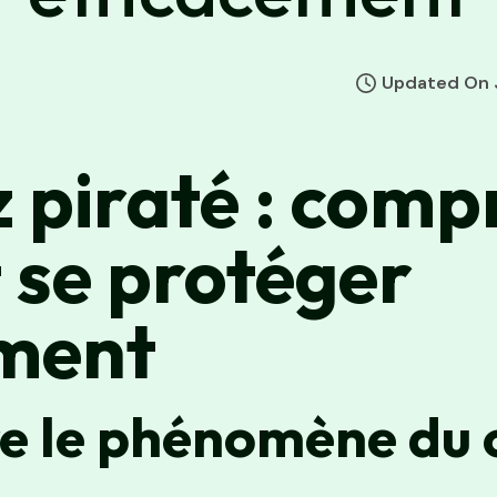
Updated On J
 piraté : comp
t se protéger
ement
 le phénomène du